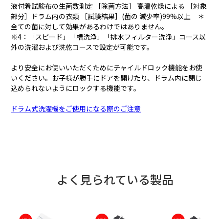
液付着試験布の生菌数測定 ［除菌方法］ 高温乾燥による ［対象
部分］ドラム内の衣類 ［試験結果］(菌の 減少率)99%以上 ＊
全ての菌に対して効果があるわけではありません。
※4：「スピード」「槽洗浄」「排水フィルター洗浄」コース以
外の洗濯および洗乾コースで設定が可能です。
より安全にお使いいただくためにチャイルドロック機能をお使
いください。お子様が勝手にドアを開けたり、ドラム内に閉じ
槽洗浄・排水フィルター
お手入れしやすい排水フ
込められないようにロックする機能です。
洗浄お知らせサイン
ィルター
ドラム式洗濯機をご使用になる際のご注意
よく見られている製品