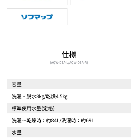
ドラムがまっ直ぐだから
業務用の技術を家庭用洗
仕様
ムラなくキレイ
濯機に
(AQW-D8A-L/AQW-D8A-R)
容量
洗濯・脱水8㎏/乾燥4.5㎏
標準使用水量(定格)
洗濯～乾燥時：約84L/洗濯時：約69L
水量