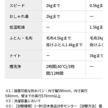
スピード
スピード
2kgまで
2kgまで
0.5kgまで
0.5kgまで
おしゃれ着
おしゃれ着
2kgまで
2kgまで
ー
ー
低温乾燥
低温乾燥
ー
ー
1.5kgまで
1.5kgまで
ふとん・毛布
ふとん・毛布
毛布4.5kgまで
毛布4.5kgまで
毛布3kg
毛布3kg
掛けふとん1.4kgまで
掛けふとん1.4kgまで
掛けふとん
掛けふとん
ナイト
ナイト
ー
ー
3kgまで
3kgまで
槽洗浄
槽洗浄
2時間(40℃)/3時
2時間(40℃)/3時
ー
ー
カビケア槽自動おそうじ
ドアパッキン自動おそう
間/12時間
間/12時間
じ
※1：設置可能な防水パン：内寸幅590mm、内寸奥行
540mm、壁までの奥行570mm以上
※2：洗濯容量において
※3：［試験機関］(一財)日本食品分析センター ［試験方法］ 菌