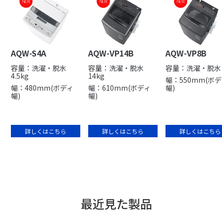
NEW
NEW
NEW
NEW
NEW
排水フィルター洗浄コー
槽洗浄コース
ス
AQW-S4A
AQW-VP14B
AQW-VP8B
容量：洗濯・脱水
容量：洗濯・脱水
容量：洗濯・脱水 
4.5kg
14kg
幅：550mm(ボ
幅：480mm(ボディ
幅：610mm(ボディ
幅)
幅)
幅)
詳しくはこちら
詳しくはこちら
詳しくはこちら
最近見た製品