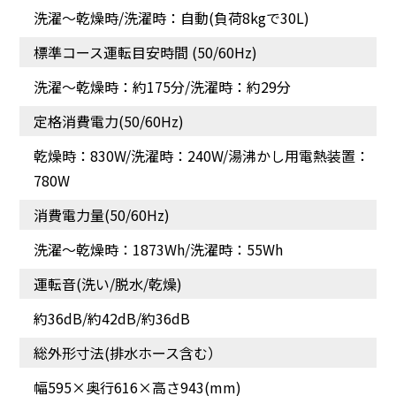
洗濯～乾燥時/洗濯時：自動(負荷8kgで30L)
オールラウンド浸透洗浄
オールラウンド浸透洗浄
標準コース運転目安時間 (50/60Hz)
洗濯～乾燥時：約175分/洗濯時：約29分
定格消費電力(50/60Hz)
乾燥時：830W/洗濯時：240W/湯沸かし用電熱装置：
780W
消費電力量(50/60Hz)
洗濯～乾燥時：1873Wh/洗濯時：55Wh
運転音(洗い/脱水/乾燥)
約36dB/約42dB/約36dB
お湯洗いモード
お湯洗いモード
総外形寸法(排水ホース含む）
幅595×奥行616×高さ943(mm)