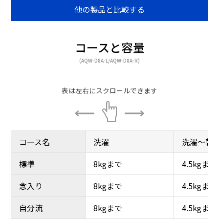
他の製品と比較する
脱水・乾燥運転
洗浄力を高める独自のド
ラム構造
コースと容量
(AQW-D8A-L/AQW-D8A-R)
コース名
コース名
洗濯
洗濯
洗濯～乾
洗濯～乾
標準
標準
8kgまで
8kgまで
4.5kgまで
4.5kgまで
念入り
念入り
8kgまで
8kgまで
4.5kgまで
4.5kgまで
洗濯槽を支える低振動・
乾燥フィルター自動おそ
低騒音設計
うじ
自分流
自分流
8kgまで
8kgまで
4.5kgまで
4.5kgまで