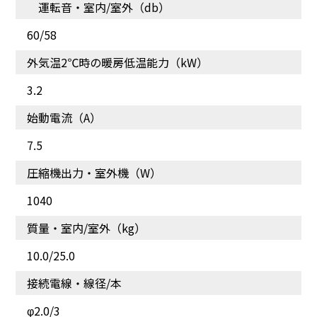
運転音・室内/室外（db）
60/58
外気温2℃時の暖房低温能力（kW）
3.2
始動電流（A）
7.5
圧縮機出力・室外機（W）
猛暑でも極寒でもしっか
細かな温度設定が可能
1040
り空調できる
質量・室内/室外（kg）
10.0/25.0
接続電線・線径/本
φ2.0/3