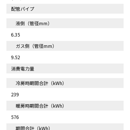
配管パイプ
液側（管径mm）
6.35
シンプルで使いやすいリ
長く使える耐久性を実現
ガス側（管径mm）
モコン
する仕様
9.52
消費電力量
冷房時期間合計（kWh）
239
暖房時期間合計（kWh）
576
期間合計（kWh）