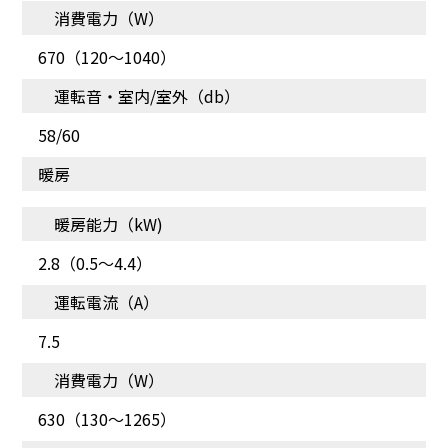
消費電力（W）
暑い季節は天井からスッ
冷やしすぎず除湿できる
670（120～1040）
キリ冷やし、寒い季節は
足元からしっかり暖める
運転音・室内/室外（db）
58/60
暖房
暖房能力（kW)
2.8（0.5～4.4）
運転電流（A）
7.5
温度を見まもり、暑すぎ
お部屋の空気を快適に
消費電力（W）
寒すぎを防止
630（130～1265）