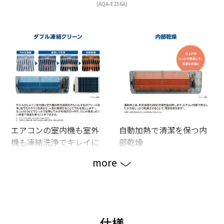
(AQA-E256A)
エアコンの室内機も室外
自動加熱で清潔を保つ内
機も凍結洗浄でキレイに
部乾燥
more
仕様