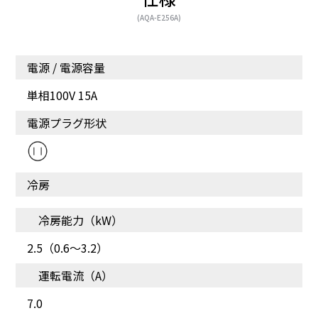
(AQA-E256A)
電源 / 電源容量
単相100V 15A
省エネでもしっかり空調
便利な風向きコントロー
電源プラグ形状
ル
冷房
冷房能力（kW）
2.5（0.6～3.2）
運転電流（A）
7.0