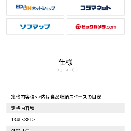
どのスペースにも置きや
2つの温度で使い方いろい
すい
ろ
仕様
(AQF-FA13A)
定格内容積< >内は食品収納スペースの目安
耐熱トップテーブルで電
全体が見渡せるタテ型タ
定格内容積
子レンジなどが置ける
イプ
134L<88L>
外形寸法