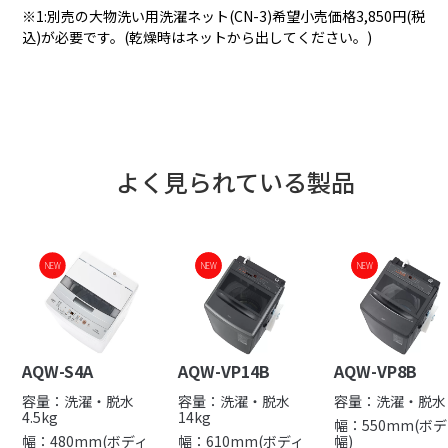
※1:別売の大物洗い用洗濯ネット(CN-3)希望小売価格3,850円(税
込)が必要です。(乾燥時はネットから出してください。)
よく見られている製品
NEW
NEW
NEW
NEW
NEW
AQW-S4A
AQW-VP14B
AQW-VP8B
容量：洗濯・脱水
容量：洗濯・脱水
容量：洗濯・脱水 
4.5kg
14kg
幅：550mm(ボ
幅：480mm(ボディ
幅：610mm(ボディ
幅)