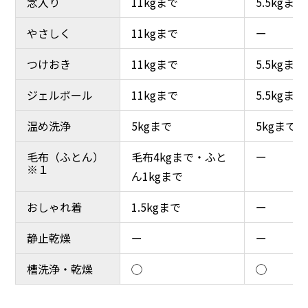
念入り
念入り
11kgまで
11kgまで
5.5kgまで
5.5kgまで
やさしく
やさしく
11kgまで
11kgまで
ー
ー
つけおき
つけおき
11kgまで
11kgまで
5.5kgまで
5.5kgまで
ジェルボール
ジェルボール
11kgまで
11kgまで
5.5kgまで
5.5kgまで
温め洗浄
温め洗浄
5kgまで
5kgまで
5kgまで
5kgまで
毛布（ふとん）
毛布（ふとん）
毛布4kgまで・ふと
毛布4kgまで・ふと
ー
ー
※１
※１
ん1kgまで
ん1kgまで
おしゃれ着
おしゃれ着
1.5kgまで
1.5kgまで
ー
ー
静止乾燥
静止乾燥
ー
ー
ー
ー
槽洗浄・乾燥
槽洗浄・乾燥
◯
◯
◯
◯