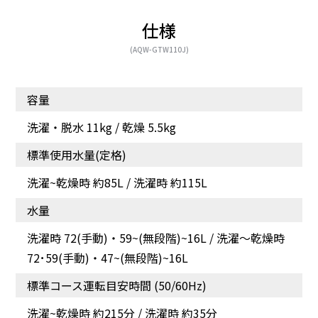
仕様
(AQW-GTW110J)
容量
洗濯・脱水 11kg / 乾燥 5.5kg
標準使用水量(定格)
洗濯~乾燥時 約85L / 洗濯時 約115L
水量
洗濯時 72(⼿動)・59~(無段階)~16L / 洗濯～乾燥時
72･59(⼿動)・47~(無段階)~16L
標準コース運転目安時間 (50/60Hz)
洗濯~乾燥時 約215分 / 洗濯時 約35分