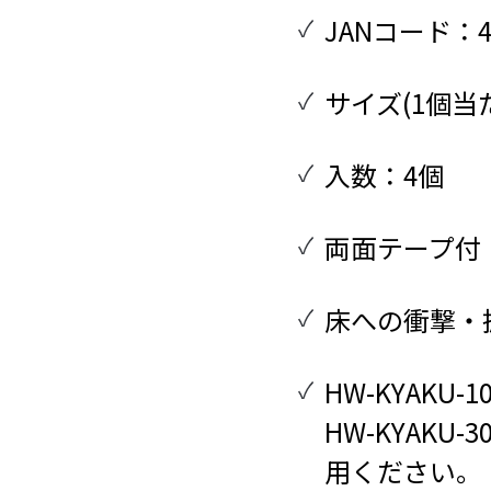
JANコード：45
サイズ(1個当た
入数：4個
両面テープ付
床への衝撃・
HW-KYAK
HW-KYAK
用ください。