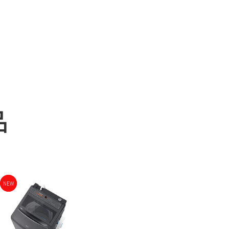
品
NEW
NEW