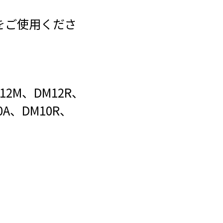
込)をご使用くださ
X12M、DM12R、
0A、DM10R、