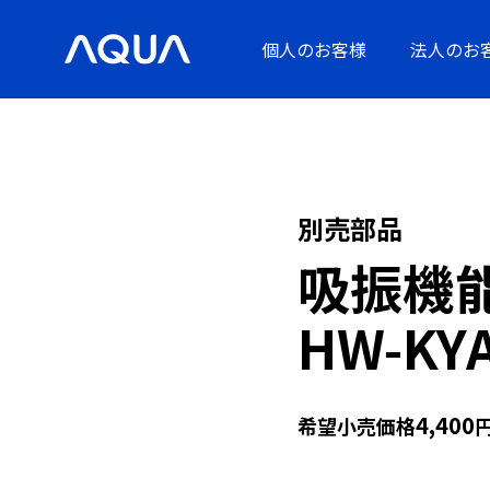
個人のお客様
法人のお
別売部品
吸振機
HW-KY
4,400
希望小売価格
円