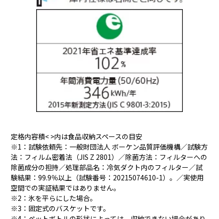
定格内容積< >内は食品収納スペースの目安
※1：試験依頼先：一般財団法人 ボーケン品質評価機構／試験方
法：フィルム密着法（JIS Z 2801）／除菌方法：フィルターへの
除菌成分の担持／処理部品名：冷気ダクト内のフィルター／試
験結果：99.9％以上（試験番号：20215074610-1）。／実使用
空間での実証結果ではありません。
※2：氷を平らにした場合。
※3：固定式のバスケットです。
※4：ペットボトルの形状によっては、収納できない場合があり