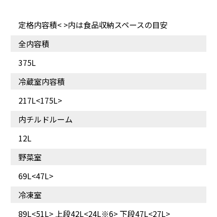
定格内容積< >内は食品収納スペースの目安
全内容積
375L
冷蔵室内容積
217L<175L>
内チルドルーム
12L
野菜室
69L<47L>
冷凍室
89L<51L> 上段42L<24L※6> 下段47L<27L>