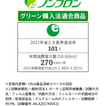
※定格内容積< >内は食品収納スペースの目安
※1:試験依頼先:一般財団法人 ボーケン品質評価機構／試験の方
法：フィルム密着法／抗菌の方法：フィルターへの抗菌成分の
担持／処理部品名：チルドルーム内のフィルター／試験結果：
99.9%（試験番号 JNLA2017K0053)