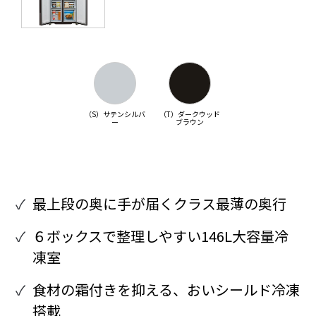
（S）サテンシルバ
（T）ダークウッド
ー
ブラウン
最上段の奥に手が届くクラス最薄の奥行
６ボックスで整理しやすい146L大容量冷
凍室
食材の霜付きを抑える、おいシールド冷凍
搭載