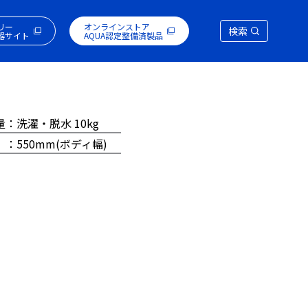
リー
オンラインストア
検索
器サイト
AQUA認定整備済製品
量：洗濯・脱水 10kg
 ：550mm(ボディ幅)