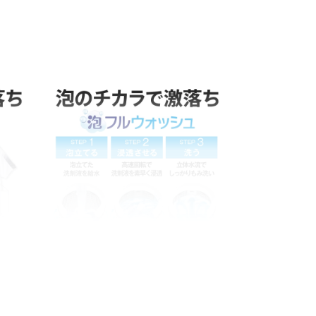
泥汚れ
きめ細かい泡が、汚れを洗い落と
す！