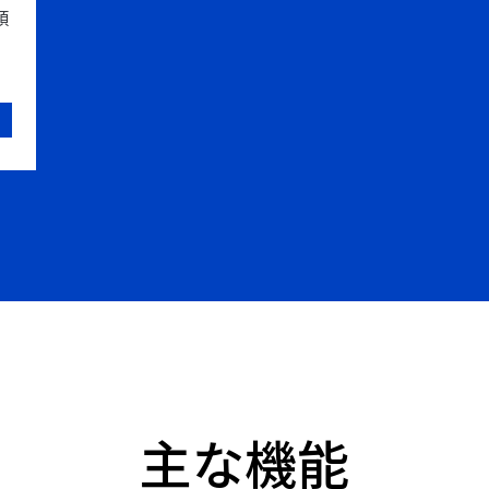
類
主な機能