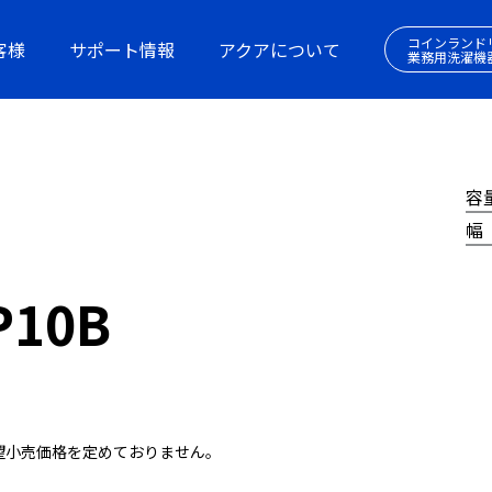
コインランド
客様
サポート情報
アクアについて
業務用洗濯機
容
幅
P10B
望小売価格を定めておりません。