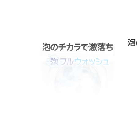
洗剤をしっかり泡立ててから、洗
泡の
濯槽に給水、汚れを落とす！
に。