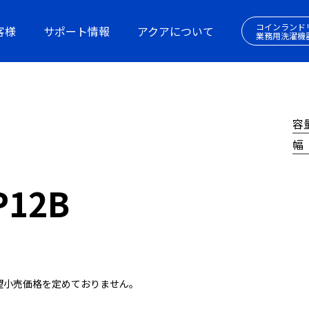
コインランド
客様
サポート情報
アクアについて
業務用洗濯機
容
幅
P12B
望小売価格を定めておりません。