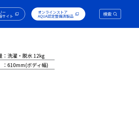
リー
オンラインストア
検索
器サイト
AQUA認定整備済製品
量：洗濯・脱水 12kg
 ：610mm(ボディ幅)