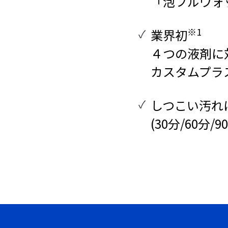
「泡フルウォ
※1
業界初
４つの液剤に
カスタムプラ
しつこい汚れに
(30分/60分/9