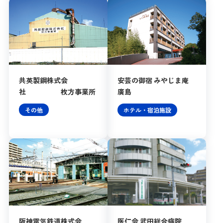
共英製鋼株式会
安芸の御宿 みやじま庵
社 枚方事業所
廣島
その他
ホテル・宿泊施設
阪神電気鉄道株式会
医仁会 武田総合病院