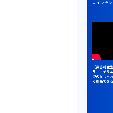
コインラン
【災害特化
リー・チリ
型のおしゃ
く稼働でき