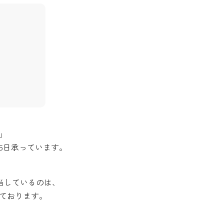
」
65日承っています。
当しているのは、
ております。