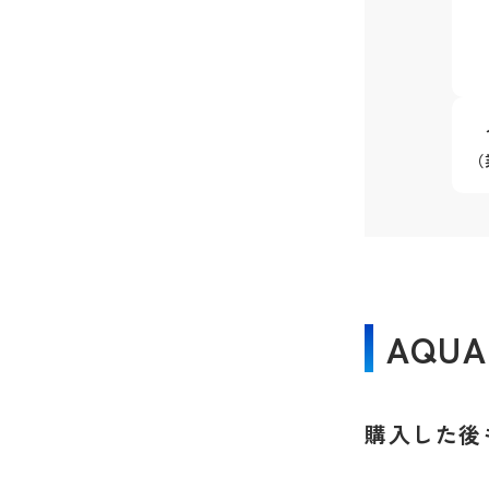
（
AQU
購入した後