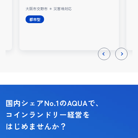
大阪市交野市 ＊ 災害地対応
レ
都市型
Previous
Next
国内シェアNo.1のAQUAで、
コインランドリー経営を
はじめませんか？