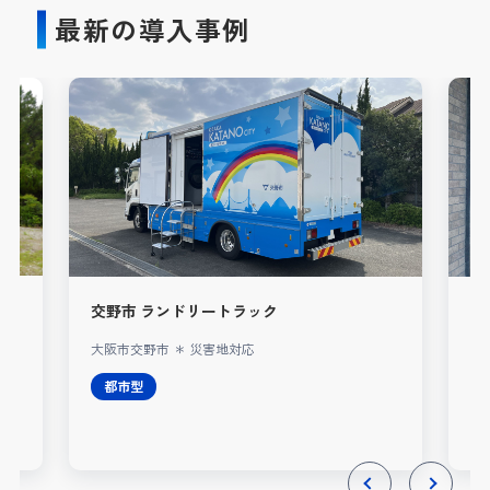
最新の導入事例
交野市 ランドリートラック
A
大阪市交野市 ＊ 災害地対応
レ
都市型