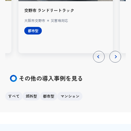
交野市 ランドリートラック
A
大阪市交野市 ＊ 災害地対応
レ
都市型
Previous
Next
その他の導入事例を見る
すべて
郊外型
都市型
マンション