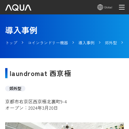
Global
導入事例
トップ
コインランドリー機器
導入事例
郊外型
laundromat 西京極
郊外型
京都市右京区西京極北裏町9-4
オープン：2024年3月20日