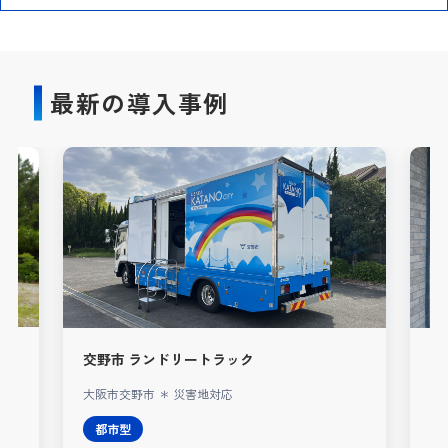
最新の導入事例
交野市 ランドリートラック
A
大阪市交野市 ＊ 災害地対応
レ
都市型