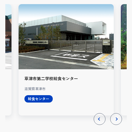
草津市第二学校給食センター
凾
滋賀県草津市
静
給食センター
Previous
Next