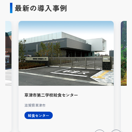
最新の導入事例
草津市第二学校給食センター
凾
滋賀県草津市
静
給食センター