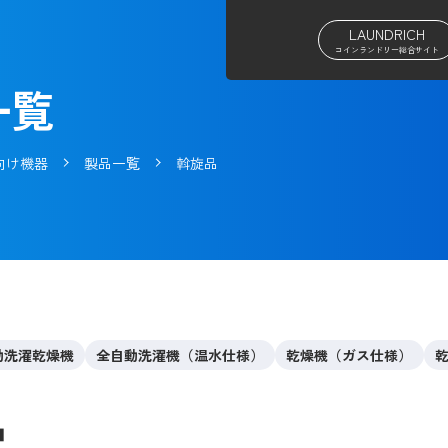
LAUNDRICH
コインランドリー総合サイト
一覧
向け機器
製品一覧
斡旋品
動洗濯乾燥機
全自動洗濯機（温水仕様）
乾燥機（ガス仕様）
品