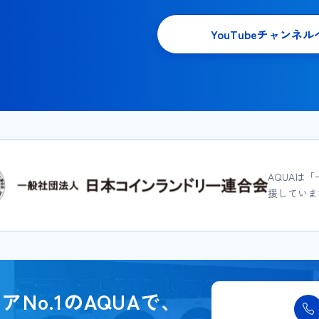
YouTubeチャンネル
AQUAは
援していま
アNo.1のAQUAで、