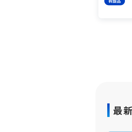
斡旋品
最