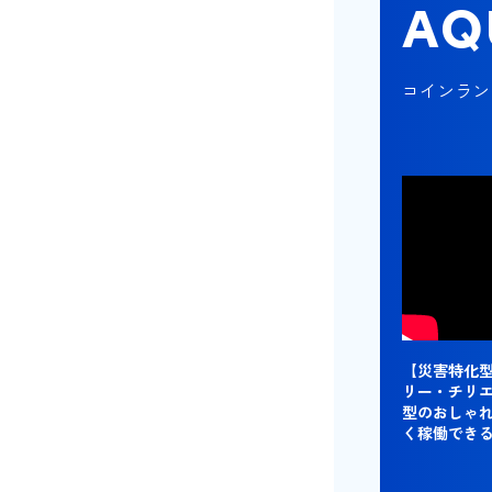
AQ
コインラン
【災害特化
リー・チリ
型のおしゃ
く稼働でき