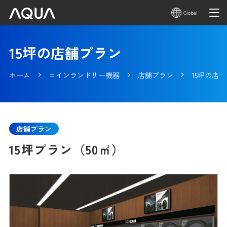
Global
15坪の店舗プラン
ホーム
コインランドリー機器
店舗プラン
15坪の店
店舗プラン
15坪プラン（50㎡）