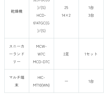
)/(S)
25
1台
乾燥機
HCD-
14×2
3台
6147GC(G
)/(S)
スニーカ
MCW-
ーランド
W7C
2足
1セット
リー
MCD-D7C
マルチ端
HIC-
ー
1台
末
MT10(WN)