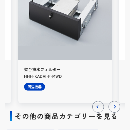
架台排水フィルター
HW
HHH-KADAI-F-MWD
（4
周辺機器
その他の商品カテゴリーを見る
Previous
Next