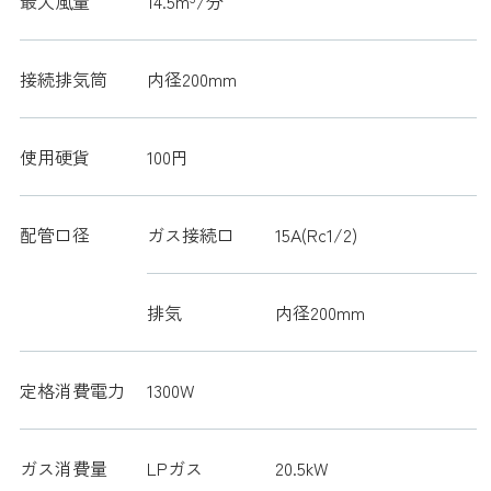
最大風量
14.5m
/分
接続排気筒
内径200mm
使用硬貨
100円
配管口径
ガス接続口
15A(Rc1/2)
排気
内径200mm
定格消費電力
1300W
ガス消費量
LPガス
20.5kW