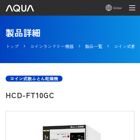
Global
製品詳細
トップ
コインランドリー機器
製品一覧
コイン式敷ふ
コイン式敷ふとん乾燥機
HCD-FT10GC