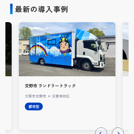
最新の導入事例
交野市 ランドリートラック
A
大阪市交野市 ＊ 災害地対応
レ
都市型