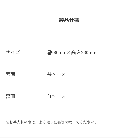
製品仕様
サイズ
幅580mm×高さ280mm
表面
黒ベース
裏面
白ベース
※お手入れの際は、よく絞った布等で拭いてください。