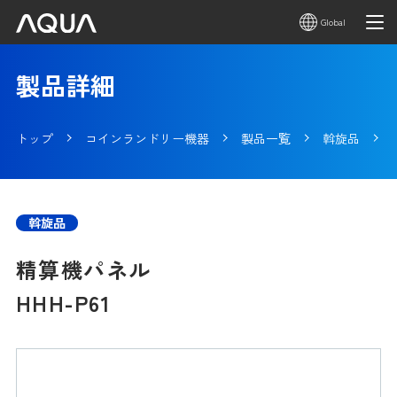
Global
製品詳細
トップ
コインランドリー機器
製品一覧
斡旋品
斡旋品
精算機パネル
HHH-P61