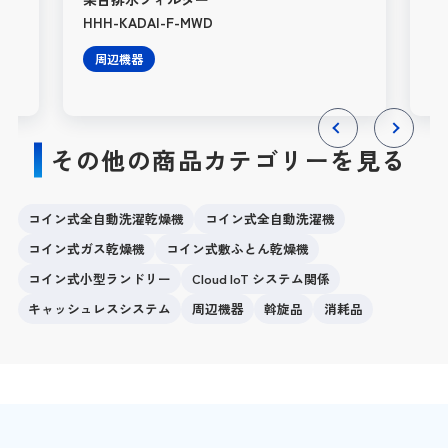
HHH-KADAI-F-MWD
（4
周辺機器
その他の商品カテゴリーを見る
Previous
Next
コイン式全自動洗濯乾燥機
コイン式全自動洗濯機
コイン式ガス乾燥機
コイン式敷ふとん乾燥機
コイン式小型ランドリー
Cloud IoT システム関係
キャッシュレスシステム
周辺機器
斡旋品
消耗品