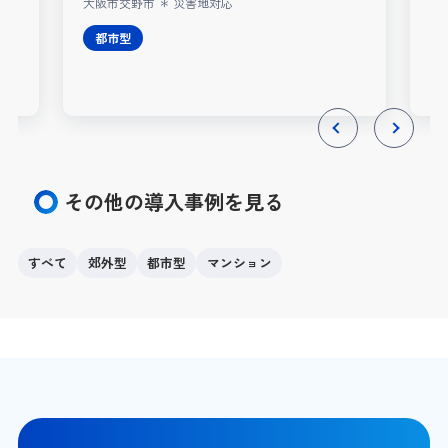
大阪市交野市 ＊ 災害地対応
レ
都市型
Previous
Next
その他の導入事例を見る
すべて
郊外型
都市型
マンション