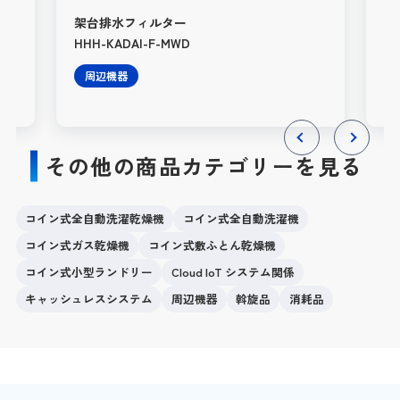
架台排水フィルター
HW
HHH-KADAI-F-MWD
（4
周辺機器
その他の商品カテゴリーを見る
Previous
Next
コイン式全自動洗濯乾燥機
コイン式全自動洗濯機
コイン式ガス乾燥機
コイン式敷ふとん乾燥機
コイン式小型ランドリー
Cloud IoT システム関係
キャッシュレスシステム
周辺機器
斡旋品
消耗品