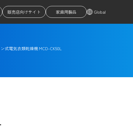
販売店向けサイト
家庭用製品
Global
イン式電気衣類乾燥機
MCD-CK50L
L