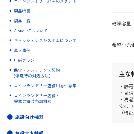
コインランドリー経営のメリット
製品特長
製品一覧
乾燥容量
Cloud IoTについて
キャッシュレスシステムについて
希望小売
導入事例
店舗プラン
保守・メンテナンス契約
主な
(停電時の対処方法)
コインランドリー店舗用物件募集
・静電
・目詰
コインランドリー店舗・
・洗濯
機器の譲渡売却相談
安心ロ
（暗証
施設向け機器
お役立ち情報