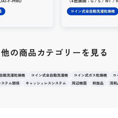
DAI-F-MWD
（4色展開：G / S / WT / 
器
コイン式全自動洗濯乾燥機
の他の商品カテゴリーを見る
自動洗濯乾燥機
コイン式全自動洗濯機
コイン式ガス乾燥機
コ
oT システム関係
キャッシュレスシステム
周辺機器
斡旋品
消耗