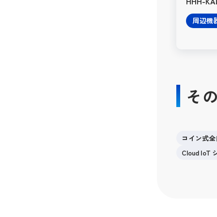
HHH-KA
周辺機
そ
コイン式全
Cloud I