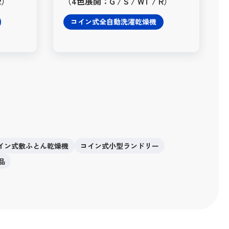
R）
（4色展開：G / S / WT / R）
コイン式全自動洗濯乾燥機
イン式敷ふとん乾燥機
コイン式小型ランドリー
品