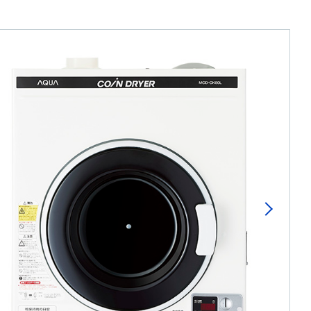
us
Next