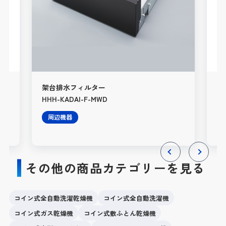
架台排水フィルター
HW
HHH-KADAI-F-MWD
（4
周辺機器
その他の商品カテゴリーを見る
Previous
Next
コイン式全自動洗濯乾燥機
コイン式全自動洗濯機
コイン式ガス乾燥機
コイン式敷ふとん乾燥機