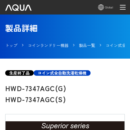
Global
製品詳細
トップ
コインランドリー機器
製品一覧
コイン式全自
生産終了品
コイン式全自動洗濯乾燥機
HWD-7347AGC(G)
HWD-7347AGC(S)