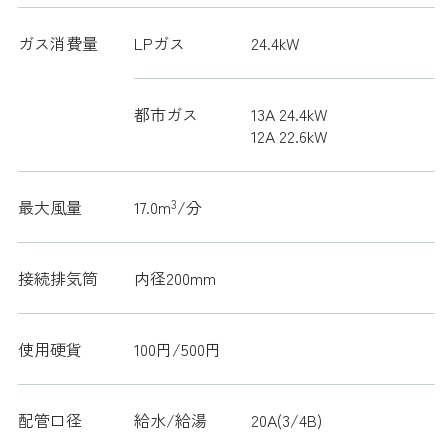
ガス消費量
LPガス
24.4kW
都市ガス
13A 24.4kW
12A 22.6kW
最大風量
17.0m
3
/分
接続排気筒
内径200mm
使用硬貨
100円/500円
配管口径
給水/給湯
20A(3/4B)