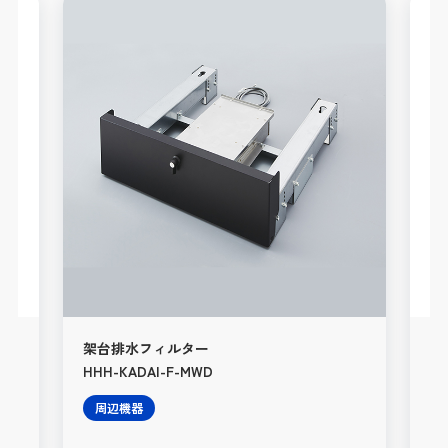
架台排水フィルター
HW
HHH-KADAI-F-MWD
（4
周辺機器