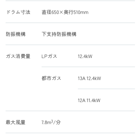
ドラム寸法
直径650×奥行510mm
防振機構
下支持防振機構
ガス消費量
LPガス
12.4kW
都市ガス
13A 12.4kW
12A 11.4kW
最大風量
7.8m
3
/分