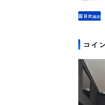
☰ 目次
[
表示
]
コイ