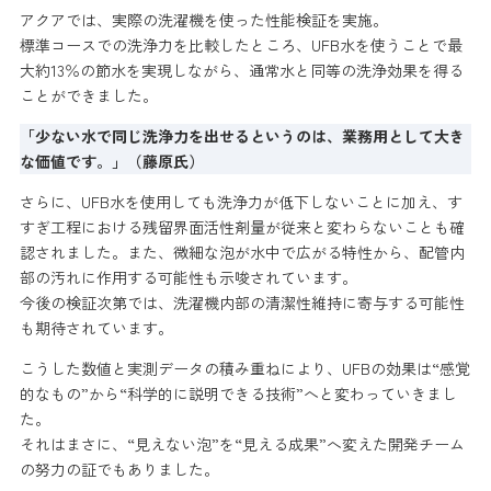
アクアでは、実際の洗濯機を使った性能検証を実施。
標準コースでの洗浄力を比較したところ、UFB水を使うことで最
大約13％の節水を実現しながら、通常水と同等の洗浄効果を得る
ことができました。
「少ない水で同じ洗浄力を出せるというのは、業務用として大き
な価値です。」（藤原氏）
さらに、UFB水を使用しても洗浄力が低下しないことに加え、す
すぎ工程における残留界面活性剤量が従来と変わらないことも確
認されました。また、微細な泡が水中で広がる特性から、配管内
部の汚れに作用する可能性も示唆されています。
今後の検証次第では、洗濯機内部の清潔性維持に寄与する可能性
も期待されています。
こうした数値と実測データの積み重ねにより、UFBの効果は“感覚
的なもの”から“科学的に説明できる技術”へと変わっていきまし
た。
それはまさに、“見えない泡”を“見える成果”へ変えた開発チーム
の努力の証でもありました。