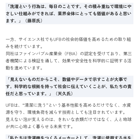
「洗濯という行為は、毎日のことです。その積み重ねで環境にや
さしい仕組みができれば、業界全体にとっても価値があると思い
ます。」（藤原氏）
一方、サイエンス社でもUFBの社会的価値を高めるための取り組
みを続けています。
同社はファインバブル産業会（FBIA）の認定を受けており、第三
者機関による検証を通して、効果や安全性を科学的に証明する活
動を進めています。
「見えないものだからこそ、数値やデータで示すことが大事で
す。科学的な根拠を持って社会に伝えていくことが、私たちの責
任だと思っています。」（天久氏）
UFBは、“清潔に洗う”という基本性能を高めるだけでなく、水資
源を守り、環境負荷を減らす技術としても注目されています。
見えない泡が支えるのは、きれいな衣類だけではなく、人と地球
が共に心地よく暮らせる未来です。
「私たちは洗濯機をつくるメーカーとして、洗濯に使用する水を