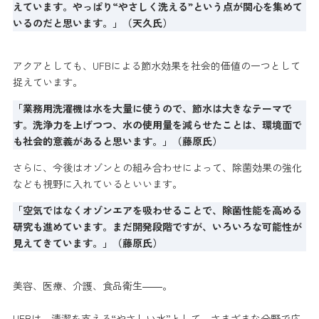
えています。やっぱり“やさしく洗える”という点が関心を集めて
いるのだと思います。」（天久氏）
アクアとしても、UFBによる節水効果を社会的価値の一つとして
捉えています。
「業務用洗濯機は水を大量に使うので、節水は大きなテーマで
す。洗浄力を上げつつ、水の使用量を減らせたことは、環境面で
も社会的意義があると思います。」（藤原氏）
さらに、今後はオゾンとの組み合わせによって、除菌効果の強化
なども視野に入れているといいます。
「空気ではなくオゾンエアを吸わせることで、除菌性能を高める
研究も進めています。まだ開発段階ですが、いろいろな可能性が
見えてきています。」（藤原氏）
美容、医療、介護、食品衛生――。
UFBは、清潔を支える“やさしい水”として、さまざまな分野で応