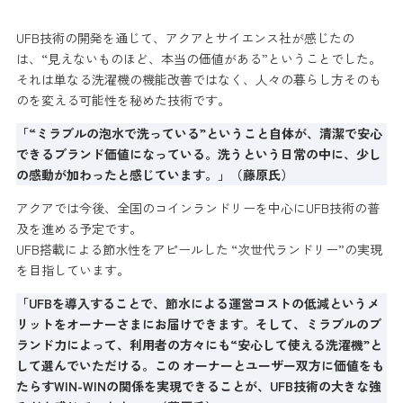
UFB技術の開発を通じて、アクアとサイエンス社が感じたの
は、“見えないものほど、本当の価値がある”ということでした。
それは単なる洗濯機の機能改善ではなく、人々の暮らし方そのも
のを変える可能性を秘めた技術です。
「“ミラブルの泡水で洗っている”ということ自体が、清潔で安心
できるブランド価値になっている。洗うという日常の中に、少し
の感動が加わったと感じています。」（藤原氏）
アクアでは今後、全国のコインランドリーを中心にUFB技術の普
及を進める予定です。
UFB搭載による節水性をアピールした “次世代ランドリー”の実現
を目指しています。
「UFBを導入することで、節水による運営コストの低減というメ
リットをオーナーさまにお届けできます。そして、ミラブルのブ
ランド力によって、利用者の方々にも“安心して使える洗濯機”と
して選んでいただける。この オーナーとユーザー双方に価値をも
たらすWIN-WINの関係を実現できることが、UFB技術の大きな強