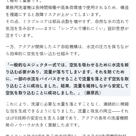
て極めて重要です。
業務用洗濯機は長時間稼働や高負荷環境で使用されるため、構造
を複雑にすると故障リスクが上がってしまいます。
その点、ミラブルコアは部品点数を増やさず、自然な水の流れで
気泡を生み出す――まさに「シンプルで壊れにくい」設計思想が
活きています。
一方、アクアが開発したエア自給機構は、水流の圧力を保ちなが
ら効率的に空気を吸い込む仕組みです。
「一般的なエジェクター式では、空気を吸わせるために水流を絞
り込む必要があり、流量が落ちてしまいます。それを防ぐため
に、一部の水流をバイパスさせることで流量を落とさず空気を取
り込むことに成功しました。結果、流量を維持しながら安定して
空気を取り込むことに成功しました。」（藤原氏）
これにより、洗濯に必要な水量を落とすことなく、連続的に微細
な泡を生成できるようになりました。流量と吸気の両立――それ
はUFB技術の安定化を支える鍵であり、アクアの長年の洗濯機開
発のノウハウが大きく貢献した点です。
サイエンス社の“泡を生み出す技術”と、アクアの“洗濯機設計技