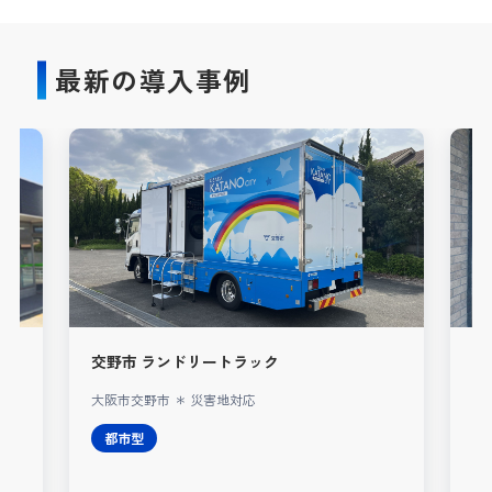
最新の導入事例
交野市 ランドリートラック
A
大阪市交野市 ＊ 災害地対応
レ
都市型