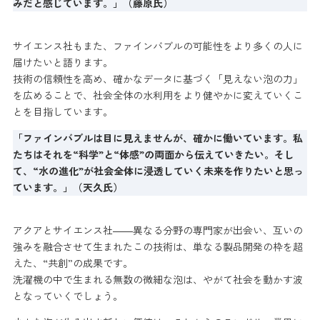
みだと感じています。」（藤原氏）
サイエンス社もまた、ファインバブルの可能性をより多くの人に
届けたいと語ります。
技術の信頼性を高め、確かなデータに基づく「見えない泡の力」
を広めることで、社会全体の水利用をより健やかに変えていくこ
とを目指しています。
「ファインバブルは目に見えませんが、確かに働いています。私
たちはそれを“科学”と“体感”の両面から伝えていきたい。そし
て、“水の進化”が社会全体に浸透していく未来を作りたいと思っ
ています。」（天久氏）
アクアとサイエンス社――異なる分野の専門家が出会い、互いの
強みを融合させて生まれたこの技術は、単なる製品開発の枠を超
えた、“共創”の成果です。
洗濯機の中で生まれる無数の微細な泡は、やがて社会を動かす波
となっていくでしょう。