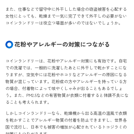
また、仕事などで留守中に外干しした場合の窃盗被害を心配する
女性にとっても、乾燥まで一気に完了できて外干しの必要がない
コインランドリーは役立つ場面が多いのではないでしょうか。
花粉やアレルギーの対策につながる
コインランドリーは、花粉やアレルギー対策にも有効です。自宅
での洗濯では、一般的に洗濯したあとに外干しで乾かすことにな
りますが、空気中には花粉やホコリなどアレルギーの原因になる
物質が混じっています。花粉症の方やアレルギーを持っている方
の場合、付着物によって咳やくしゃみが出ることもあるでしょ
う。また、PM2.5などの有害物質が衣類に付着すると体調不良にな
ることも考えられます。
しかしコインランドリーなら、乾燥機から出る高温の温風で衣類
を乾かすことでアレルギー物質の付着を防止できますし、世界各
国で流行し、日本でも被害の増加が心配されているトコジラミの
対策にもつながります。