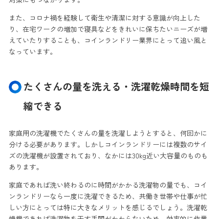
また、コロナ禍を経験して衛生や清潔に対する意識が向上した
り、在宅ワークの増加で寝具などをきれいに保ちたいニーズが増
えていたりすることも、コインランドリー業界にとって追い風と
なっています。
たくさんの量を洗える・洗濯乾燥時間を短
縮できる
家庭用の洗濯機でたくさんの量を洗濯しようとすると、何回かに
分ける必要があります。しかしコインランドリーには複数のサイ
ズの洗濯機が設置されており、なかには30kg近い大容量のものも
あります。
家庭であれば洗い終わるのに時間がかかる洗濯物の量でも、コイ
ンランドリーなら一度に洗濯できるため、共働き世帯や仕事が忙
しい方にとっては特に大きなメリットを感じるでしょう。洗濯乾
燥機であれば洗濯物を干す手間がかからないため、効率的に作業